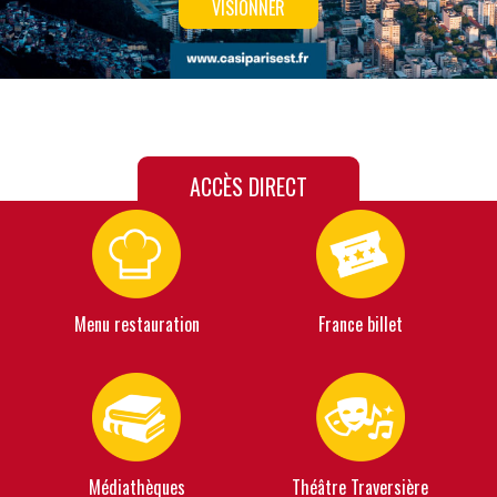
VISIONNER
ACCÈS DIRECT
Menu restauration
France billet
Médiathèques
Théâtre Traversière